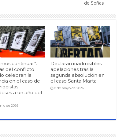
de Señas
mos continuar”:
Declaran inadmisibles
as del conflicto
apelaciones tras la
o celebran la
segunda absolución en
cia en el caso de
el caso Santa Marta
riodistas
8 de mayo de 2026
deses a un año del
unio de 2026