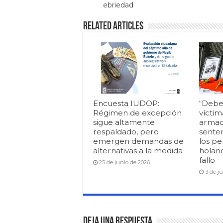
ebriedad
Related Articles
Encuesta IUDOP:
“Debe
Régimen de excepción
víctim
sigue altamente
armad
respaldado, pero
senten
emergen demandas de
los pe
alternativas a la medida
holan
fallo
25 de junio de 2026
3 de j
Deja una respuesta