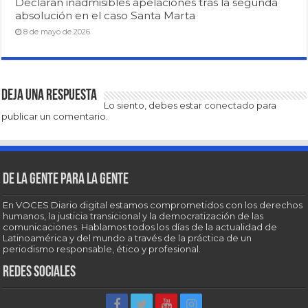
Declaran inadmisibles apelaciones tras la segunda
absolución en el caso Santa Marta
8 de mayo de 2026
Deja una respuesta
Lo siento, debes estar
conectado
para
publicar un comentario.
De la gente para la gente
En VOCES Diario digital estamos comprometidos con los derechos
humanos, la justicia transicional y la democratización de las
comunicaciones. Hablamos todos los días de la actualidad de
Latinoamérica y del mundo a través de la práctica de un
periodismo responsable, ético y profesional.
Redes sociales