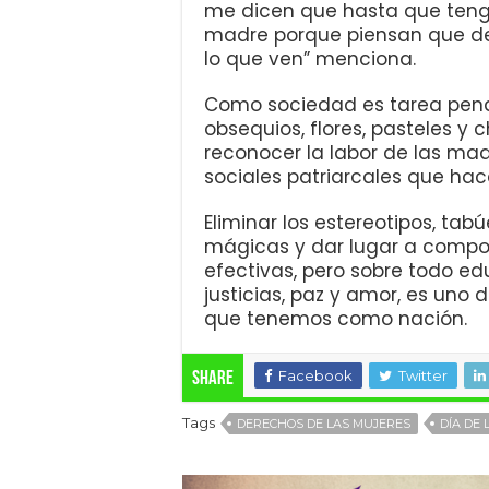
me dicen que hasta que tenga
madre porque piensan que de 
lo que ven” menciona.
Como sociedad es tarea pend
obsequios, flores, pasteles y
reconocer la labor de las ma
sociales patriarcales que hac
Eliminar los estereotipos, ta
mágicas y dar lugar a comport
efectivas, pero sobre todo e
justicias, paz y amor, es uno 
que tenemos como nación.
Facebook
Twitter
Share
Tags
DERECHOS DE LAS MUJERES
DÍA DE