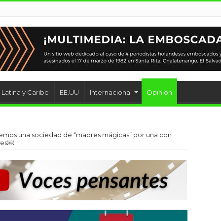
Latina y Caribe
EE.UU
Internacional
Opinión
iemos una sociedad de “madres mágicas” por una con
eres￼