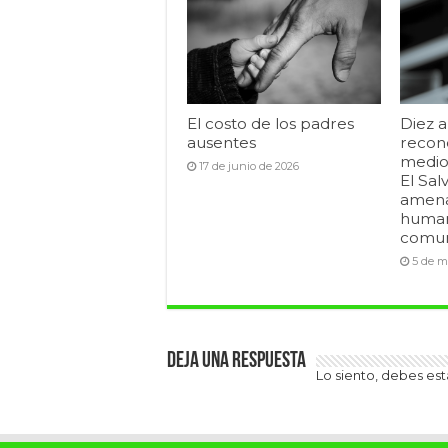
El costo de los padres
Diez a
ausentes
recon
medio
17 de junio de 2026
El Sal
amena
human
comun
5 de m
Deja una respuesta
Lo siento, debes es