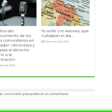
ños del
Yo soñé con aviones, que
ocimiento de los
nublaban el día…
s comunitarios en
8 de enero de 2026
vador: retrocesos y
zas al derecho
o a la
icación
ayo de 2026
tar
conectado
para publicar un comentario.