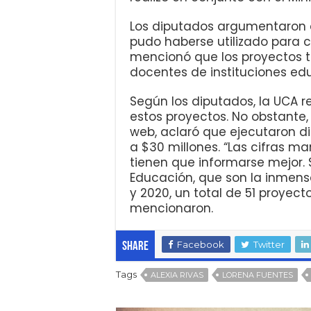
Los diputados argumentaron qu
pudo haberse utilizado para c
mencionó que los proyectos tu
docentes de instituciones ed
Según los diputados, la UCA re
estos proyectos. No obstante,
web, aclaró que ejecutaron d
a $30 millones. “Las cifras m
tienen que informarse mejor. 
Educación, que son la inmens
y 2020, un total de 51 proyect
mencionaron.
Facebook
Twitter
Share
Tags
ALEXIA RIVAS
LORENA FUENTES