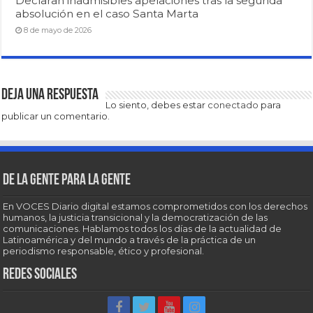
Declaran inadmisibles apelaciones tras la segunda
absolución en el caso Santa Marta
8 de mayo de 2026
Deja una respuesta
Lo siento, debes estar
conectado
para
publicar un comentario.
De la gente para la gente
En VOCES Diario digital estamos comprometidos con los derechos
humanos, la justicia transicional y la democratización de las
comunicaciones. Hablamos todos los días de la actualidad de
Latinoamérica y del mundo a través de la práctica de un
periodismo responsable, ético y profesional.
Redes sociales