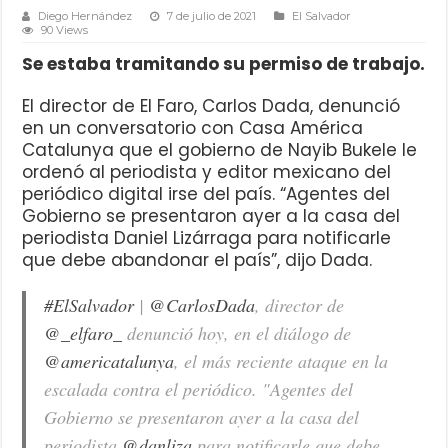
Diego Hernández
7 de julio de 2021
El Salvador
90 Views
Se estaba tramitando su permiso de trabajo.
El director de El Faro, Carlos Dada, denunció
en un conversatorio con Casa América
Catalunya que el gobierno de Nayib Bukele le
ordenó al periodista y editor mexicano del
periódico digital irse del país. “Agentes del
Gobierno se presentaron ayer a la casa del
periodista Daniel Lizárraga para notificarle
que debe abandonar el país”, dijo Dada.
#ElSalvador
|
@CarlosDada
, director de
@_elfaro_
denunció hoy, en el diálogo de
@americatalunya
, el más reciente ataque en la
escalada contra el periódico. "Agentes del
Gobierno se presentaron ayer a la casa del
periodista
@danliza
para notificarle que debe