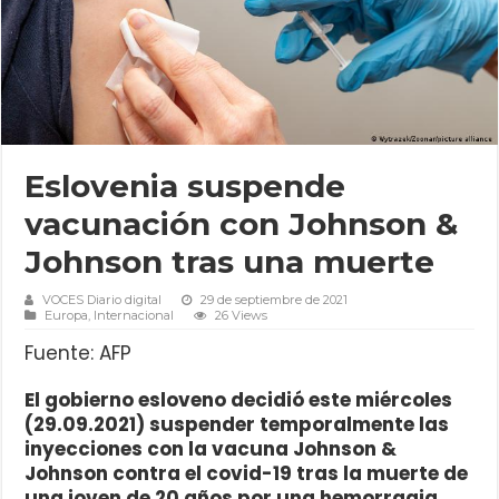
Eslovenia suspende
vacunación con Johnson &
Johnson tras una muerte
VOCES Diario digital
29 de septiembre de 2021
Europa
,
Internacional
26 Views
Fuente: AFP
El gobierno esloveno decidió este miércoles
(29.09.2021) suspender temporalmente las
inyecciones con la vacuna Johnson &
Johnson contra el covid-19 tras la muerte de
una joven de 20 años por una hemorragia