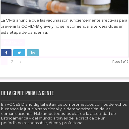
La OMS anuncia que las vacunas son suficientemente afectivas para
prevenir la COVID-19 grave y no se recomienda la tercera dosis en
esta etapa de pandemia.
Read More »
1
2
»
Page 1 of 2
De la gente para la gente
En VOCES Diario digital estamos comprometidos con los derechos
humanos, la justicia transicional y la democratización de las
comunicaciones. Hablamos todos los días de la actualidad de
Latinoamérica y del mundo a través de la práctica de un
periodismo responsable, ético y profesional.