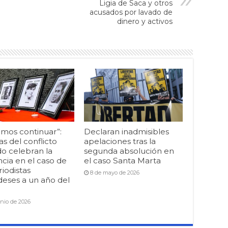
Ligia de Saca y otros
acusados por lavado de
dinero y activos
mos continuar”:
Declaran inadmisibles
as del conflicto
apelaciones tras la
o celebran la
segunda absolución en
cia en el caso de
el caso Santa Marta
riodistas
8 de mayo de 2026
deses a un año del
unio de 2026