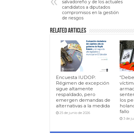
salvadoreño y de los actuales
candidatos a diputados
compromisos en la gestión
de riesgos
Related Articles
Encuesta IUDOP:
“Debe
Régimen de excepción
víctim
sigue altamente
armad
respaldado, pero
senten
emergen demandas de
los pe
alternativas a la medida
holan
fallo
25 de junio de 2026
3 de j