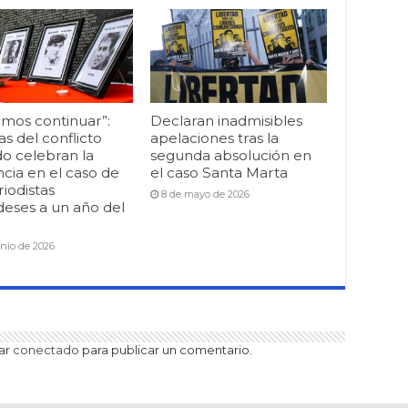
mos continuar”:
Declaran inadmisibles
as del conflicto
apelaciones tras la
o celebran la
segunda absolución en
cia en el caso de
el caso Santa Marta
riodistas
8 de mayo de 2026
deses a un año del
unio de 2026
tar
conectado
para publicar un comentario.