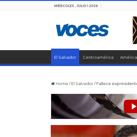
MIÉRCOLES , JULIO 1 2026
El Salvador
Centroamérica
América 
Home
/
El Salvador
/
Fallece expresident