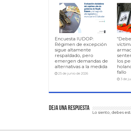
Encuesta IUDOP:
“Debe
Régimen de excepción
víctim
sigue altamente
armad
respaldado, pero
senten
emergen demandas de
los pe
alternativas a la medida
holan
fallo
25 de junio de 2026
3 de j
Deja una respuesta
Lo siento, debes es