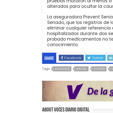
pruebas mataron al menos a 9
alterados para ocultar la cau
La aseguradora Prevent Senior
Senado, que los registros de 
eliminar cualquier referencia
hospitalizados durante dos 
probado medicamentos no tes
conocimiento.
Facebook
Twitter
Share
Tags
ANCIANOS
BRASIL
COVID19
About VOCES Diario digital