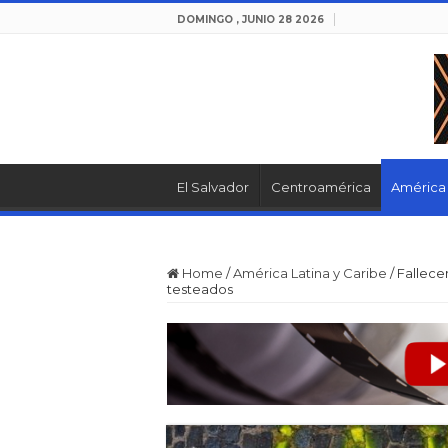
DOMINGO , JUNIO 28 2026
El Salvador
Centroamérica
América 
Home
/
América Latina y Caribe
/
Fallece
testeados