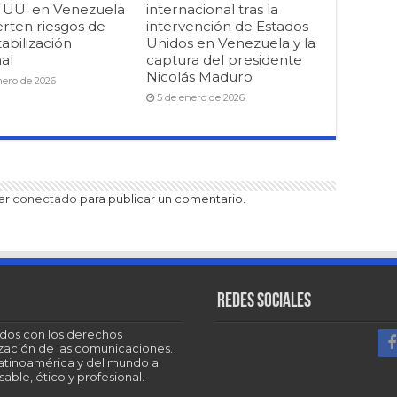
. UU. en Venezuela
internacional tras la
erten riesgos de
intervención de Estados
abilización
Unidos en Venezuela y la
al
captura del presidente
Nicolás Maduro
nero de 2026
5 de enero de 2026
tar
conectado
para publicar un comentario.
Redes sociales
dos con los derechos
tización de las comunicaciones.
Latinoamérica y del mundo a
able, ético y profesional.