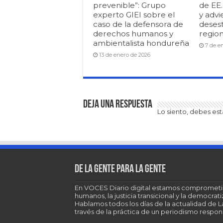
prevenible”: Grupo
de EE
experto GIEI sobre el
y advi
caso de la defensora de
desest
derechos humanos y
region
ambientalista hondureña
7 de e
13 de enero de 2026
Deja una respuesta
Lo siento, debes es
De la gente para la gente
En VOCES Diario digital estamos comprometi
humanos, la justicia transicional y la democra
Hablamos todos los días de la actualidad de 
través de la práctica de un periodismo respons