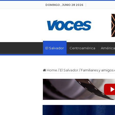
DOMINGO , JUNIO 28 2026
El Salvador
Centroamérica
América 
Home
/
El Salvador
/
Familiares y amigos 