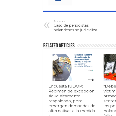
Anterior
Caso de periodistas
holandeses se judicializa
Related Articles
Encuesta IUDOP:
“Debe
Régimen de excepción
víctim
sigue altamente
armad
respaldado, pero
senten
emergen demandas de
los pe
alternativas a la medida
holan
fallo