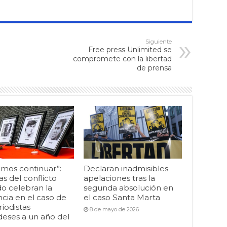
Siguiente
Free press Unlimited se
compromete con la libertad
de prensa
mos continuar”:
Declaran inadmisibles
as del conflicto
apelaciones tras la
o celebran la
segunda absolución en
cia en el caso de
el caso Santa Marta
riodistas
8 de mayo de 2026
deses a un año del