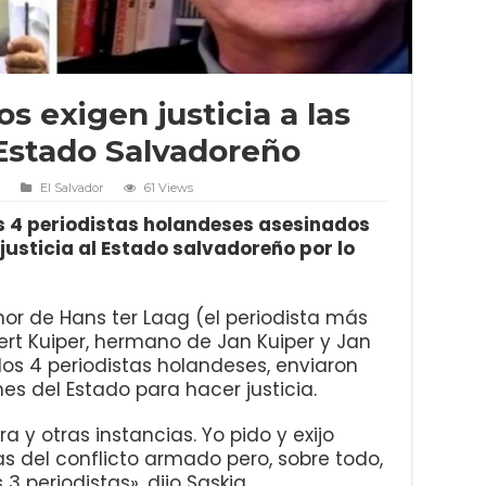
s exigen justicia a las
 Estado Salvadoreño
1
El Salvador
61 Views
os 4 periodistas holandeses asesinados
 justicia al Estado salvadoreño por lo
or de Hans ter Laag (el periodista más
Gert Kuiper, hermano de Jan Kuiper y Jan
os 4 periodistas holandeses, enviaron
nes del Estado para hacer justicia.
ra y otras instancias. Yo pido y exijo
as del conflicto armado pero, sobre todo,
3 periodistas», dijo Saskia.