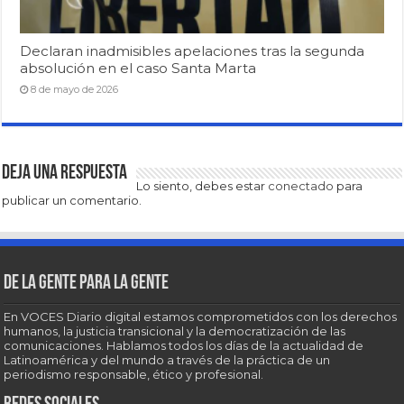
Declaran inadmisibles apelaciones tras la segunda
absolución en el caso Santa Marta
8 de mayo de 2026
Deja una respuesta
Lo siento, debes estar
conectado
para
publicar un comentario.
De la gente para la gente
En VOCES Diario digital estamos comprometidos con los derechos
humanos, la justicia transicional y la democratización de las
comunicaciones. Hablamos todos los días de la actualidad de
Latinoamérica y del mundo a través de la práctica de un
periodismo responsable, ético y profesional.