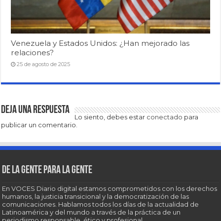
Venezuela y Estados Unidos: ¿Han mejorado las
relaciones?
25 de agosto de 2025
Deja una respuesta
Lo siento, debes estar
conectado
para
publicar un comentario.
De la gente para la gente
En VOCES Diario digital estamos comprometidos con los derechos
humanos, la justicia transicional y la democratización de las
comunicaciones. Hablamos todos los días de la actualidad de
Latinoamérica y del mundo a través de la práctica de un
periodismo responsable, ético y profesional.