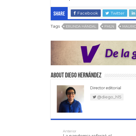
Facebook
Twitter
Share
Tags
ERLINDA HÁNDAL
FMLN
MAURIC
About Diego Hernández
Director editorial
@diego_h15
Anterior