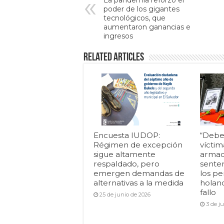
La pandemia reforzó el
poder de los gigantes
tecnológicos, que
aumentaron ganancias e
ingresos
Related Articles
Encuesta IUDOP:
“Debe
Régimen de excepción
víctim
sigue altamente
armad
respaldado, pero
senten
emergen demandas de
los pe
alternativas a la medida
holan
fallo
25 de junio de 2026
3 de j