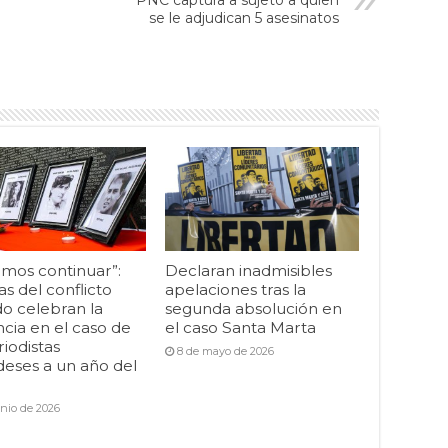
PNC captura a sujeto a quien
se le adjudican 5 asesinatos
mos continuar”:
Declaran inadmisibles
as del conflicto
apelaciones tras la
o celebran la
segunda absolución en
cia en el caso de
el caso Santa Marta
riodistas
8 de mayo de 2026
deses a un año del
unio de 2026