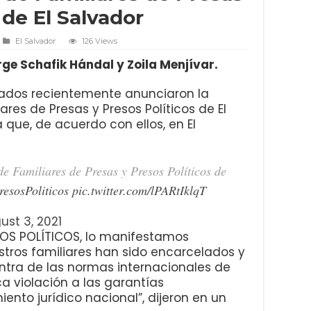
 de El Salvador
El Salvador
126 Views
ge Schafik Hándal y Zoila Menjívar.
urados recientemente anunciaron la
res de Presas y Presos Políticos de El
que, de acuerdo con ellos, en El
de Familiares de Presas y Presos Políticos de
esosPoliticos
pic.twitter.com/lPARtIklqT
ust 3, 2021
ESOS POLÍTICOS, lo manifestamos
ros familiares han sido encarcelados y
tra de las normas internacionales de
 violación a las garantías
ento jurídico nacional”, dijeron en un