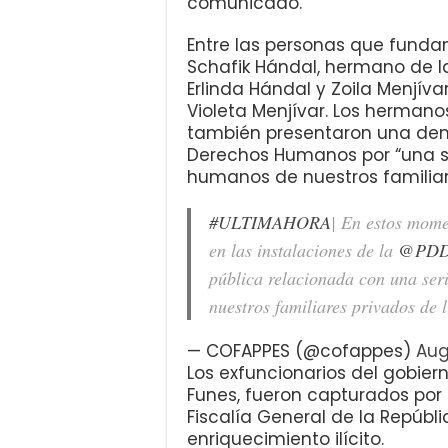
comunicado.
Entre las personas que funda
Schafik Hándal, hermano de la
Erlinda Hándal y Zoila Menjíva
Violeta Menjívar. Los hermano
también presentaron una den
Derechos Humanos por “una se
humanos de nuestros familiares
#ULTIMAHORA
| En estos mom
en las instalaciones de la
@PDDH
pública relacionada con una ser
nuestros familiares privados de 
— COFAPPES (@cofappes)
Aug
Los exfuncionarios del gobiern
Funes, fueron capturados por l
Fiscalía General de la Repúb
enriquecimiento ilícito.