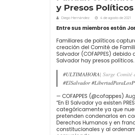
y Presos Políticos
Diego Hernández
4 de agosto de 2021
Entre sus miembros están Jor
Familiares de políticos capt
creación del Comité de Familia
Salvador (COFAPPES) debido a 
Salvador hay presos políticos.
#ULTIMAHORA
| Surge Comité 
#ElSalvador
#LibertadParaLosPr
— COFAPPES (@cofappes)
Aug
“En El Salvador ya existen PR
categóricamente ya que nuest
pretenden condenarlos en con
Derechos Humanos y en franca
constitucionales y al ordenami