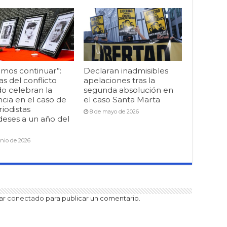
mos continuar”:
Declaran inadmisibles
as del conflicto
apelaciones tras la
o celebran la
segunda absolución en
cia en el caso de
el caso Santa Marta
riodistas
8 de mayo de 2026
deses a un año del
unio de 2026
tar
conectado
para publicar un comentario.