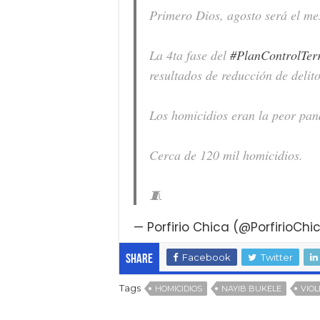
Primero Dios, agosto será el mes
La 4ta fase del
#PlanControlTerr
resultados de reducción de delito
Los homicidios eran la peor pan
Cerca de 120 mil homicidios.
🧵
— Porfirio Chica (@PorfirioChi
Facebook
Twitter
Share
Tags
HOMICIDIOS
NAYIB BUKELE
VIOL