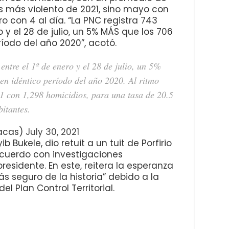
es más violento de 2021, sino mayo con
ro con 4 al día. “La PNC registra 743
o y el 28 de julio, un 5% MÁS que los 706
ríodo del año 2020”, acotó.
ntre el 1º de enero y el 28 de julio, un 5%
en idéntico período del año 2020. Al ritmo
21 con 1,298 homicidios, para una tasa de 20.5
itantes.
acas)
July 30, 2021
b Bukele, dio retuit a un tuit de Porfirio
acuerdo con investigaciones
presidente. En este, reitera la esperanza
 seguro de la historia” debido a la
l Plan Control Territorial.