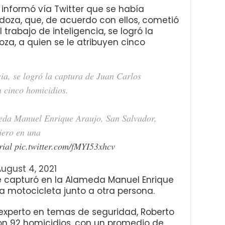
) informó vía Twitter que se había
oza, que, de acuerdo con ellos, cometió
 trabajo de inteligencia, se logró la
za, a quien se le atribuyen cinco
cia, se logró la captura de Juan Carlos
n cinco homicidios.
meda Manuel Enrique Araujo, San Salvador,
jero en una
rial
pic.twitter.com/fMYI53xhcv
ugust 4, 2021
 le capturó en la Alameda Manuel Enrique
a motocicleta junto a otra persona.
 experto en temas de seguridad, Roberto
ron 92 homicidios, con un promedio de