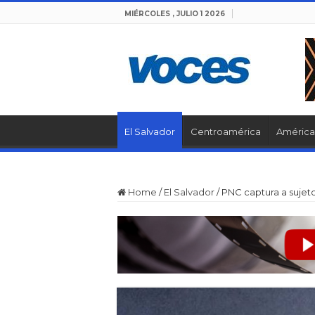
MIÉRCOLES , JULIO 1 2026
El Salvador
Centroamérica
América 
Home
/
El Salvador
/
PNC captura a sujeto