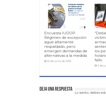
Encuesta IUDOP:
“Debe
Régimen de excepción
víctim
sigue altamente
armad
respaldado, pero
senten
emergen demandas de
los pe
alternativas a la medida
holan
fallo
25 de junio de 2026
3 de j
Deja una respuesta
Lo siento, debes es