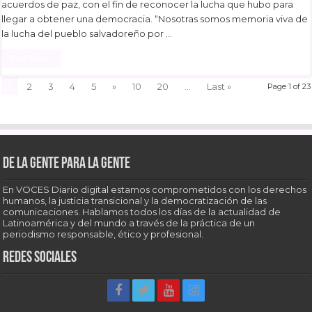
acuerdos de paz, con el fin de reconocer la lucha que hubo para
llegar a obtener una democracia. “Nosotras somos memoria viva de
la lucha del pueblo salvadoreño por …
Read More »
1
2
3
4
5
»
10
20
...
Last »
Page 1 of 23
De la gente para la gente
En VOCES Diario digital estamos comprometidos con los derechos
humanos, la justicia transicional y la democratización de las
comunicaciones. Hablamos todos los días de la actualidad de
Latinoamérica y del mundo a través de la práctica de un
periodismo responsable, ético y profesional.
Redes sociales