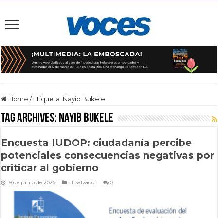
Home
/
Etiqueta:
Nayib Bukele
Tag Archives:
Nayib Bukele
Encuesta IUDOP: ciudadanía percibe
potenciales consecuencias negativas por
criticar al gobierno
19 de junio de 2025
El Salvador
0