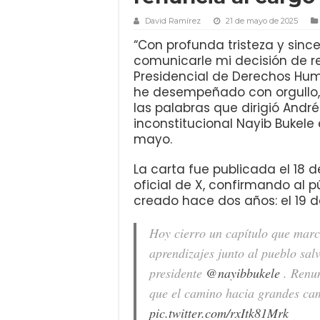
David Ramírez
21 de mayo de 2025
“Con profunda tristeza y since
comunicarle mi decisión de r
Presidencial de Derechos Hum
he desempeñado con orgullo,
las palabras que dirigió Andr
inconstitucional Nayib Bukele
mayo.
La carta fue publicada el 18 
oficial de X, confirmando al 
creado hace dos años: el 19 d
Hoy cierro un capítulo que marc
aprendizajes junto al pueblo sal
presidente
@nayibbukele
. Renun
que el camino hacia grandes ca
pic.twitter.com/rxItk81Mrk