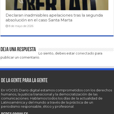
Declaran inadmisibles apelaciones tras la segunda
absolución en el caso Santa Marta
8 de mayo de 2026
Deja una respuesta
Lo siento, debes estar
conectado
para
publicar un comentario.
De la gente para la gente
En VOCES Diario digital estamos comprometidos con los derechos
humanos, la justicia transicional y la democratización de las
comunicaciones. Hablamos todos los días de la actualidad de
Latinoamérica y del mundo a través de la práctica de un
periodismo responsable, ético y profesional.