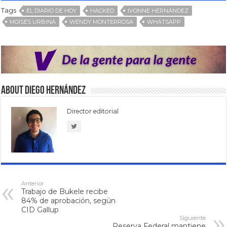
Tags
EL DIARIO DE HOY
HACKEO
IVONNE HERNÁNDEZ
MOISÉS URBINA
WENDY MONTERROSA
WHATSAPP
About Diego Hernández
Director editorial
Anterior
Trabajo de Bukele recibe
84% de aprobación, según
CID Gallup
Siguiente
Reserva Federal mantiene