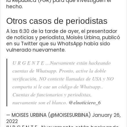
la República (FGR) para que investiguen el
hecho.
Otros casos de periodistas
A las 6:30 de la tarde de ayer, el presentador
de noticias y periodista, Moisés Urbina, publicó
en su Twitter que su WhatsApp había sido
vulnerado nuevamente.
U R G E N T E …Nuevamente están hackeando
cuentas de Whatsapp. Pronto, active la doble
verificación, NO conteste llamadas de USA y NO
comparta si le cae un código de Whatsapp..
Cuentas de funcionarios y periodistas,
nuevamente son el blanco.
@elnoticiero_6
— MOISES URBINA (@MOISESURBINA)
January 26,
2022