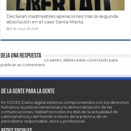
Declaran inadmisibles apelaciones tras la segunda
absolución en el caso Santa Marta
8 de mayo de 2026
Deja una respuesta
Lo siento, debes estar
conectado
para
publicar un comentario.
De la gente para la gente
En VOCES Diario digital estamos comprometidos con los derechos
humanos, la justicia transicional y la democratización de las
comunicaciones. Hablamos todos los días de la actualidad de
Latinoamérica y del mundo a través de la práctica de un
periodismo responsable, ético y profesional.