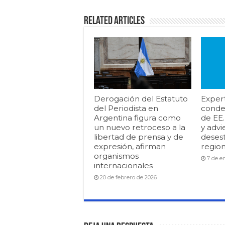
Related Articles
Derogación del Estatuto
Exper
del Periodista en
conde
Argentina figura como
de EE
un nuevo retroceso a la
y advi
libertad de prensa y de
desest
expresión, afirman
region
organismos
7 de e
internacionales
20 de febrero de 2026