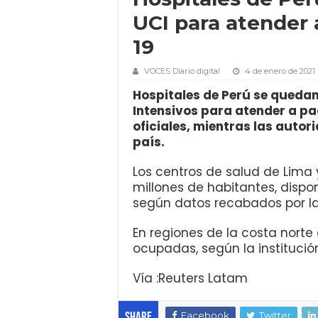
UCI para atender
19
VOCES Diario digital
4 de enero de 2021
Hospitales de Perú se queda
Intensivos para atender a pa
oficiales, mientras las autor
país.
Los centros de salud de Lima 
millones de habitantes, dispo
según datos recabados por la
En regiones de la costa norte
ocupadas, según la institució
Vía :Reuters Latam
Facebook
Twitter
Share