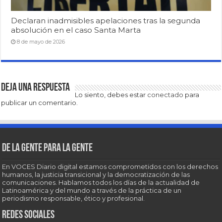
Declaran inadmisibles apelaciones tras la segunda
absolución en el caso Santa Marta
8 de mayo de 2026
Deja una respuesta
Lo siento, debes estar
conectado
para
publicar un comentario.
De la gente para la gente
En VOCES Diario digital estamos comprometidos con los derechos
humanos, la justicia transicional y la democratización de las
comunicaciones. Hablamos todos los días de la actualidad de
Latinoamérica y del mundo a través de la práctica de un
periodismo responsable, ético y profesional.
Redes sociales