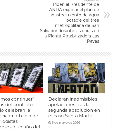
Piden al Presidente de
ANDA explicar el plan de
abastecimiento de agua
potable del área
metropolitana de San
Salvador durante las obras en
la Planta Potabilizadora Las
Pavas
mos continuar”:
Declaran inadmisibles
as del conflicto
apelaciones tras la
o celebran la
segunda absolución en
cia en el caso de
el caso Santa Marta
riodistas
8 de mayo de 2026
deses a un año del