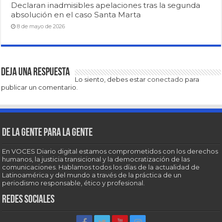
Declaran inadmisibles apelaciones tras la segunda
absolución en el caso Santa Marta
8 de mayo de 2026
Deja una respuesta
Lo siento, debes estar
conectado
para
publicar un comentario.
De la gente para la gente
En VOCES Diario digital estamos comprometidos con los derechos
humanos, la justicia transicional y la democratización de las
comunicaciones. Hablamos todos los días de la actualidad de
Latinoamérica y del mundo a través de la práctica de un
periodismo responsable, ético y profesional.
Redes sociales