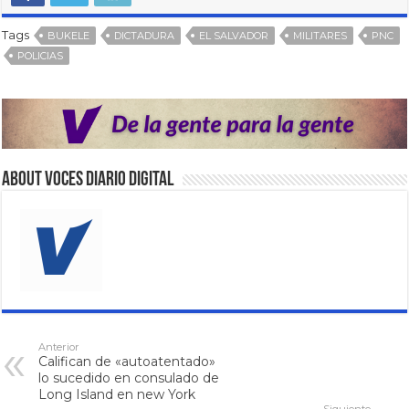
Tags
BUKELE
DICTADURA
EL SALVADOR
MILITARES
PNC
POLICIAS
About VOCES Diario digital
Anterior
Califican de «autoatentado»
lo sucedido en consulado de
Long Island en new York
Siguiente