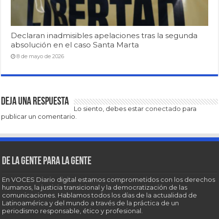
Declaran inadmisibles apelaciones tras la segunda
absolución en el caso Santa Marta
8 de mayo de 2026
Deja una respuesta
Lo siento, debes estar
conectado
para
publicar un comentario.
De la gente para la gente
En VOCES Diario digital estamos comprometidos con los derechos
humanos, la justicia transicional y la democratización de las
comunicaciones. Hablamos todos los días de la actualidad de
Latinoamérica y del mundo a través de la práctica de un
periodismo responsable, ético y profesional.