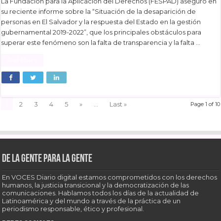
La Fundación para la Aplicación del Derechos (FESPAD) aseguró en
su reciente informe sobre la “Situación de la desaparición de
personas en El Salvador y la respuesta del Estado en la gestión
gubernamental 2019-2022”, que los principales obstáculos para
superar este fenómeno son la falta de transparencia y la falta …
Read More »
1
2
3
4
5
»
...
Last »
Page 1 of 10
De la gente para la gente
En VOCES Diario digital estamos comprometidos con los derechos
humanos, la justicia transicional y la democratización de las
comunicaciones. Hablamos todos los días de la actualidad de
Latinoamérica y del mundo a través de la práctica de un
periodismo responsable, ético y profesional.