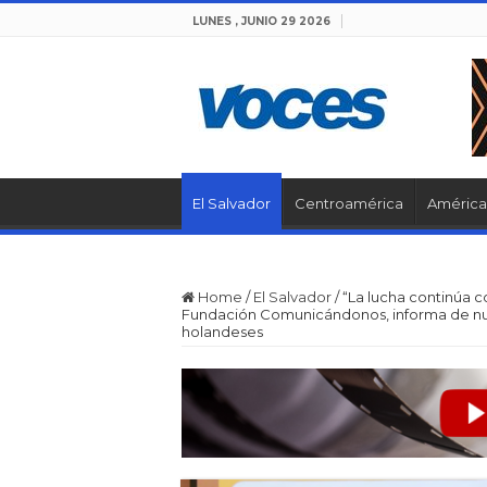
LUNES , JUNIO 29 2026
El Salvador
Centroamérica
América 
Home
/
El Salvador
/
“La lucha continúa c
Fundación Comunicándonos, informa de nue
holandeses