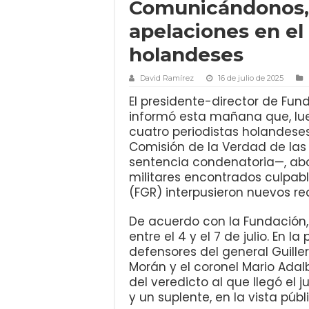
Comunicándonos,
apelaciones en el 
holandeses
David Ramírez
16 de julio de 2025
El presidente-director de Fu
informó esta mañana que, luego
cuatro periodistas holandeses
Comisión de la Verdad de las
sentencia condenatoria—, ab
militares encontrados culpable
(FGR) interpusieron nuevos re
De acuerdo con la Fundación,
entre el 4 y el 7 de julio. En 
defensores del general Guille
Morán y el coronel Mario Adal
del veredicto al que llegó el 
y un suplente, en la vista públ