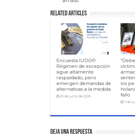
armado
Related Articles
Encuesta IUDOP:
“Debe
Régimen de excepción
víctim
sigue altamente
armad
respaldado, pero
senten
emergen demandas de
los pe
alternativas a la medida
holan
fallo
25 de junio de 2026
3 de j
Deja una respuesta