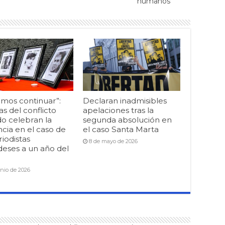
humanos
mos continuar”:
Declaran inadmisibles
as del conflicto
apelaciones tras la
o celebran la
segunda absolución en
cia en el caso de
el caso Santa Marta
riodistas
8 de mayo de 2026
deses a un año del
unio de 2026