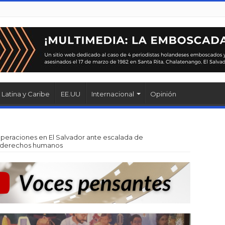
Latina y Caribe
EE.UU
Internacional
Opinión
operaciones en El Salvador ante escalada de
e derechos humanos