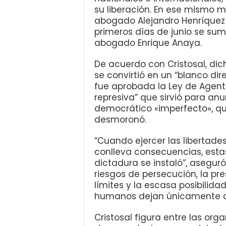
su liberación. En ese mismo 
abogado Alejandro Henríquez y 
primeros días de junio se sum
abogado Enrique Anaya.
De acuerdo con Cristosal, dic
se convirtió en un “blanco di
fue aprobada la Ley de Agent
represiva” que sirvió para an
democrático «imperfecto», qu
desmoronó.
“Cuando ejercer las libertade
conlleva consecuencias, esta
dictadura se instaló”, aseguró
riesgos de persecución, la pr
límites y la escasa posibilida
humanos dejan únicamente dos 
Cristosal figura entre las or