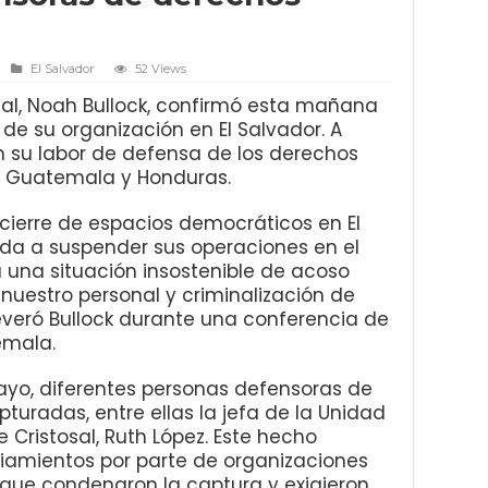
El Salvador
52 Views
osal, Noah Bullock, confirmó esta mañana
de su organización en El Salvador. A
án su labor de defensa de los derechos
 Guatemala y Honduras.
y cierre de espacios democráticos en El
zada a suspender sus operaciones en el
a una situación insostenible de acoso
nuestro personal y criminalización de
everó Bullock durante una conferencia de
emala.
yo, diferentes personas defensoras de
uradas, entre ellas la jefa de la Unidad
e Cristosal, Ruth López. Este hecho
iamientos por parte de organizaciones
 que condenaron la captura y exigieron