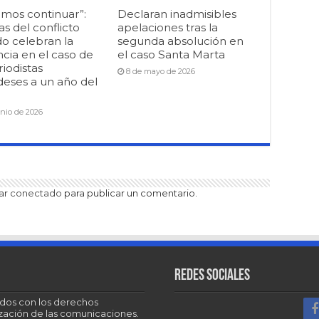
mos continuar”:
Declaran inadmisibles
as del conflicto
apelaciones tras la
o celebran la
segunda absolución en
cia en el caso de
el caso Santa Marta
riodistas
8 de mayo de 2026
deses a un año del
unio de 2026
tar
conectado
para publicar un comentario.
Redes sociales
dos con los derechos
tización de las comunicaciones.