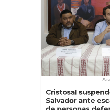
Foto:
Cristosal suspend
Salvador ante esc
de personas defe