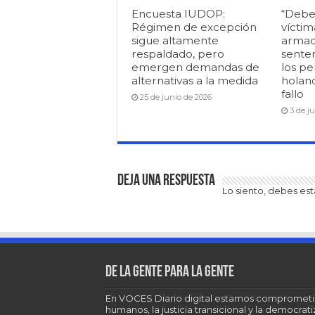
Encuesta IUDOP:
“Debe
Régimen de excepción
víctim
sigue altamente
armad
respaldado, pero
senten
emergen demandas de
los pe
alternativas a la medida
holan
fallo
25 de junio de 2026
3 de j
Deja una respuesta
Lo siento, debes es
De la gente para la gente
En VOCES Diario digital estamos comprometi
humanos, la justicia transicional y la democra