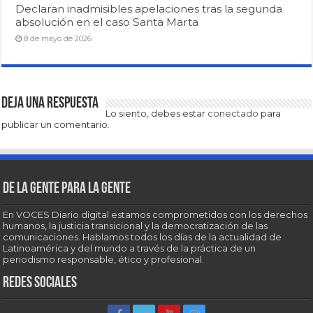
Declaran inadmisibles apelaciones tras la segunda
absolución en el caso Santa Marta
8 de mayo de 2026
Deja una respuesta
Lo siento, debes estar
conectado
para
publicar un comentario.
De la gente para la gente
En VOCES Diario digital estamos comprometidos con los derechos
humanos, la justicia transicional y la democratización de las
comunicaciones. Hablamos todos los días de la actualidad de
Latinoamérica y del mundo a través de la práctica de un
periodismo responsable, ético y profesional.
Redes sociales