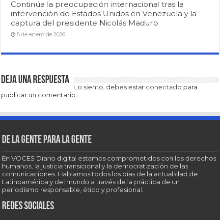
Continúa la preocupación internacional tras la
intervención de Estados Unidos en Venezuela y la
captura del presidente Nicolás Maduro
5 de enero de 2026
Deja una respuesta
Lo siento, debes estar
conectado
para
publicar un comentario.
De la gente para la gente
En VOCES Diario digital estamos comprometidos con los derechos
humanos, la justicia transicional y la democratización de las
comunicaciones. Hablamos todos los días de la actualidad de
Latinoamérica y del mundo a través de la práctica de un
periodismo responsable, ético y profesional.
Redes sociales