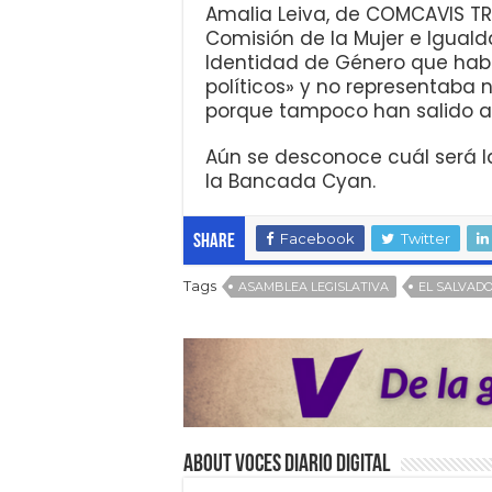
Amalia Leiva, de COMCAVIS TR
Comisión de la Mujer e Igual
Identidad de Género que habí
políticos» y no representaba n
porque tampoco han salido a r
Aún se desconoce cuál será l
la Bancada Cyan.
Facebook
Twitter
Share
Tags
ASAMBLEA LEGISLATIVA
EL SALVAD
About VOCES Diario digital