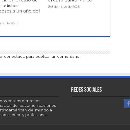
riodistas
8 de mayo de 2026
deses a un año del
unio de 2026
tar
conectado
para publicar un comentario.
Redes sociales
dos con los derechos
tización de las comunicaciones.
Latinoamérica y del mundo a
able, ético y profesional.