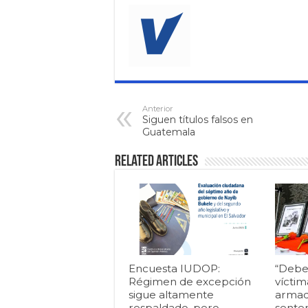
Anterior
Siguen títulos falsos en
Guatemala
Related Articles
Encuesta IUDOP:
“Debe
Régimen de excepción
víctim
sigue altamente
armad
respaldado, pero
senten