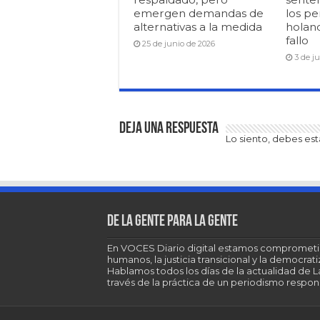
emergen demandas de
los pe
alternativas a la medida
holan
fallo
25 de junio de 2026
3 de j
Deja una respuesta
Lo siento, debes es
De la gente para la gente
En VOCES Diario digital estamos comprometi
humanos, la justicia transicional y la democra
Hablamos todos los días de la actualidad de 
través de la práctica de un periodismo respons