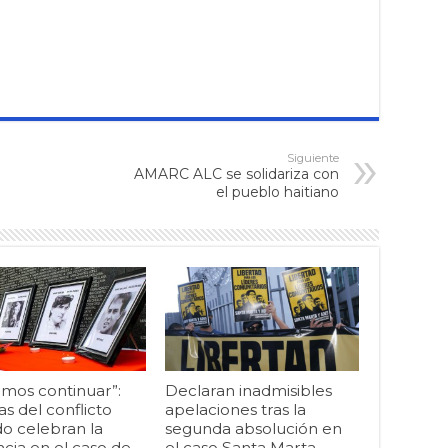
Siguiente
AMARC ALC se solidariza con
el pueblo haitiano
mos continuar”:
Declaran inadmisibles
as del conflicto
apelaciones tras la
o celebran la
segunda absolución en
cia en el caso de
el caso Santa Marta