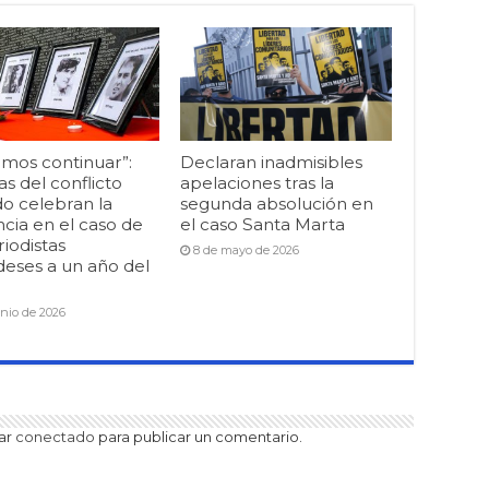
mos continuar”:
Declaran inadmisibles
as del conflicto
apelaciones tras la
o celebran la
segunda absolución en
cia en el caso de
el caso Santa Marta
riodistas
8 de mayo de 2026
deses a un año del
unio de 2026
tar
conectado
para publicar un comentario.