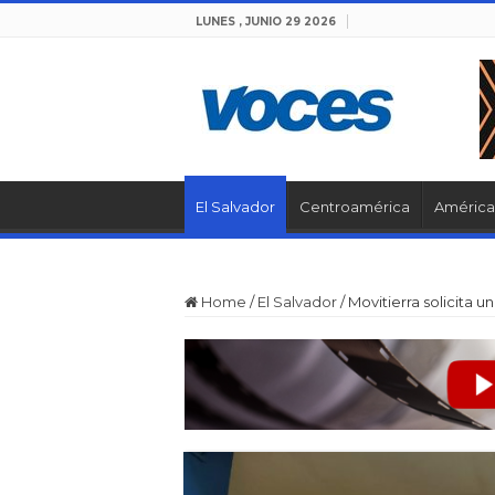
LUNES , JUNIO 29 2026
El Salvador
Centroamérica
América 
Home
/
El Salvador
/
Movitierra solicita u