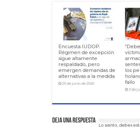
Encuesta IUDOP:
“Debe
Régimen de excepción
víctim
sigue altamente
armad
respaldado, pero
senten
emergen demandas de
los pe
alternativas a la medida
holan
fallo
25 de junio de 2026
3 de j
Deja una respuesta
Lo siento, debes es