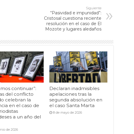
Siguiente
“Pasividad e impunidad”:
Cristosal cuestiona reciente
resolución en el caso de El
Mozote y lugares aledaños
mos continuar”:
Declaran inadmisibles
as del conflicto
apelaciones tras la
o celebran la
segunda absolución en
cia en el caso de
el caso Santa Marta
riodistas
8 de mayo de 2026
deses a un año del
unio de 2026