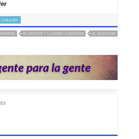
dez
LinkedIn
 ARMADA
EL MOZOTE Y LUGARES ALEDAÑOS
EL SALVADOR
CES