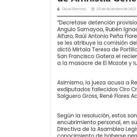
David Ramírez
23 de diciembre de 2023
“Decretase detención provisio
Angulo Samayoa, Rubén Ignac
Alfaro, Raúl Antonio Peña Flores
se les atribuye la comisión d
dictó Mirtala Teresa de Portill
San Francisco Gotera el recie
a la masacre de El Mozote y l
Asimismo, la jueza acusa a Re
exdiputados fallecidos Ciro 
Salguero Gross, René Flores Aq
Según la resolución, estos son
encubrimiento personal, en su
Directiva de la Asamblea Legi
conocimiento de haberse perp