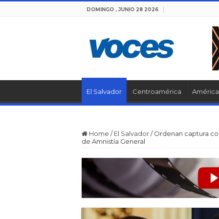
DOMINGO , JUNIO 28 2026
El Salvador
Centroamérica
América 
Home
/
El Salvador
/
Ordenan captura con
de Amnistía General