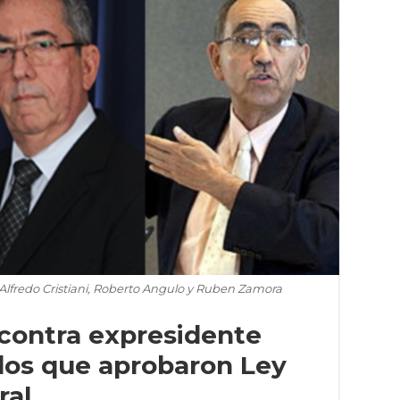
Alfredo Cristiani, Roberto Angulo y Ruben Zamora
contra expresidente
ados que aprobaron Ley
ral