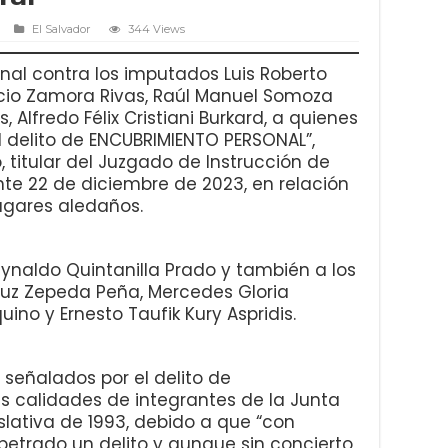
El Salvador
344 Views
nal contra los imputados Luis Roberto
io Zamora Rivas, Raúl Manuel Somoza
, Alfredo Félix Cristiani Burkard, a quienes
el delito de ENCUBRIMIENTO PERSONAL”,
o, titular del Juzgado de Instrucción de
nte 22 de diciembre de 2023, en relación
ugares aledaños.
ynaldo Quintanilla Prado y también a los
Cruz Zepeda Peña, Mercedes Gloria
uino y Ernesto Taufik Kury Aspridis.
 señalados por el delito de
s calidades de integrantes de la Junta
slativa de 1993, debido a que “con
etrado un delito y aunque sin concierto