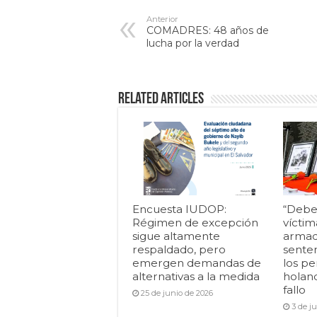
Anterior
COMADRES: 48 años de
lucha por la verdad
Related Articles
Encuesta IUDOP:
“Debe
Régimen de excepción
víctim
sigue altamente
armad
respaldado, pero
senten
emergen demandas de
los pe
alternativas a la medida
holan
fallo
25 de junio de 2026
3 de j