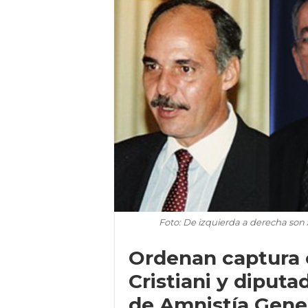
Foto: De izquierda a derecha son 
Ordenan captura 
Cristiani y diput
de Amnistía Gene