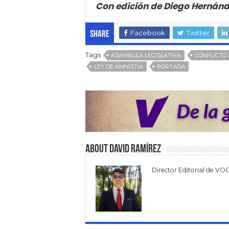
Con edición de Diego Hernán
Facebook
Twitter
Share
Tags
ASAMBLEA LEGISLATIVA
CONFLICTO
LEY DE AMNISTÍA
PORTADA
About David Ramírez
Director Editorial de VO