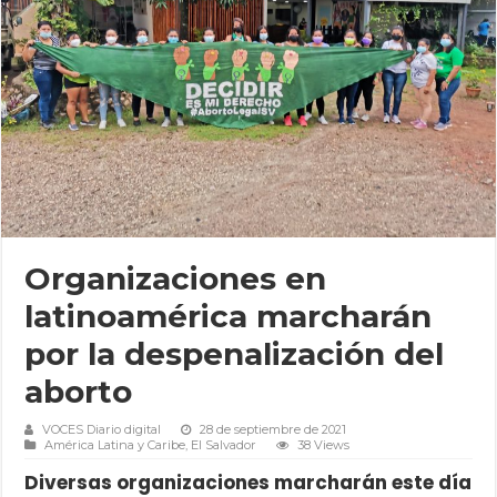
Organizaciones en
latinoamérica marcharán
por la despenalización del
aborto
VOCES Diario digital
28 de septiembre de 2021
América Latina y Caribe
,
El Salvador
38 Views
Diversas organizaciones marcharán este día