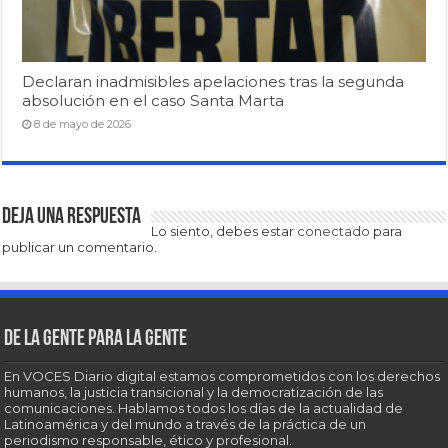
Declaran inadmisibles apelaciones tras la segunda
absolución en el caso Santa Marta
8 de mayo de 2026
Deja una respuesta
Lo siento, debes estar
conectado
para
publicar un comentario.
De la gente para la gente
En VOCES Diario digital estamos comprometidos con los derechos
humanos, la justicia transicional y la democratización de las
comunicaciones. Hablamos todos los días de la actualidad de
Latinoamérica y del mundo a través de la práctica de un
periodismo responsable, ético y profesional.