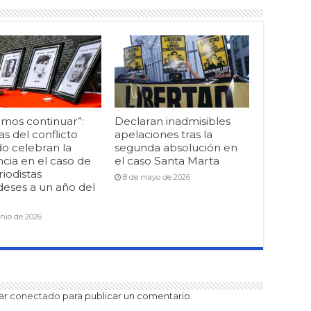
mos continuar”:
Declaran inadmisibles
as del conflicto
apelaciones tras la
o celebran la
segunda absolución en
cia en el caso de
el caso Santa Marta
riodistas
8 de mayo de 2026
deses a un año del
unio de 2026
tar
conectado
para publicar un comentario.