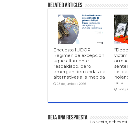
Related Articles
Encuesta IUDOP:
“Debe
Régimen de excepción
víctim
sigue altamente
armad
respaldado, pero
senten
emergen demandas de
los pe
alternativas a la medida
holan
fallo
25 de junio de 2026
3 de j
Deja una respuesta
Lo siento, debes es