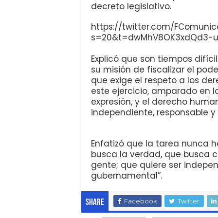
decreto legislativo.
https://twitter.com/FComuni
s=20&t=dwMhV8OK3xdQd3-u
Explicó que son tiempos difíc
su misión de fiscalizar el pod
que exige el respeto a los d
este ejercicio, amparado en la
expresión, y el derecho huma
independiente, responsable y 
Enfatizó que la tarea nunca h
busca la verdad, que busca 
gente; que quiere ser indepen
gubernamental”.
Facebook
Twitter
Share