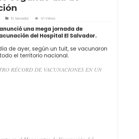
ción
El Salvador
41 Views
a anunció una mega jornada de
acunación del Hospital El Salvador.
día de ayer, según un tuit, se vacunaron
do el territorio nacional.
TRO RÉCORD DE VACUNACIONES EN UN
mente en el Megacentro de Vacunación del