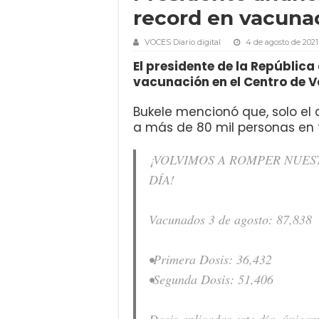
record en vacuna
VOCES Diario digital
4 de agosto de 2021
El presidente de la Repúblic
vacunación en el Centro de V
Bukele mencionó que, solo el 
a más de 80 mil personas en to
¡VOLVIMOS A ROMPER NUES
DÍA!
Vacunados 3 de agosto: 87,838
•Primera Dosis: 36,432
•Segunda Dosis: 51,406
Dosis aplicadas este día, única