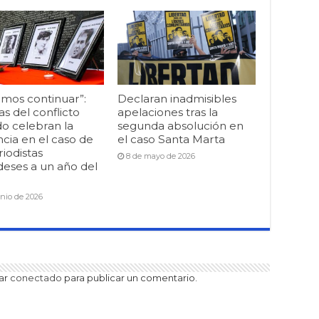
mos continuar”:
Declaran inadmisibles
as del conflicto
apelaciones tras la
o celebran la
segunda absolución en
cia en el caso de
el caso Santa Marta
riodistas
8 de mayo de 2026
deses a un año del
unio de 2026
tar
conectado
para publicar un comentario.