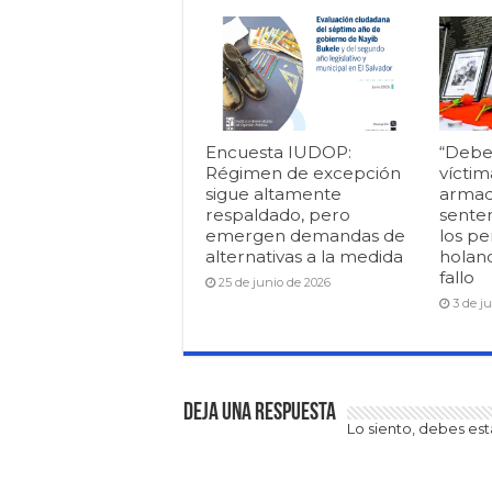
Encuesta IUDOP:
“Debe
Régimen de excepción
víctim
sigue altamente
armad
respaldado, pero
senten
emergen demandas de
los pe
alternativas a la medida
holan
fallo
25 de junio de 2026
3 de j
Deja una respuesta
Lo siento, debes es