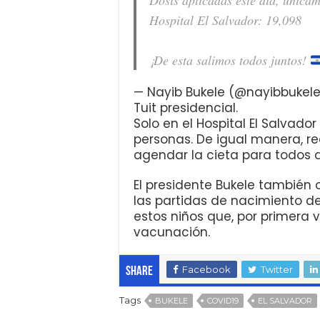
Hospital El Salvador: 19,098
¡De esta salimos todos juntos!
— Nayib Bukele (@nayibbukel
Tuit presidencial.
Solo en el Hospital El Salvad
personas. De igual manera, r
agendar la cieta para todos 
El presidente Bukele también 
las partidas de nacimiento d
estos niños que, por primera 
vacunación.
Facebook
Twitter
Share
Tags
BUKELE
COVID19
EL SALVADOR