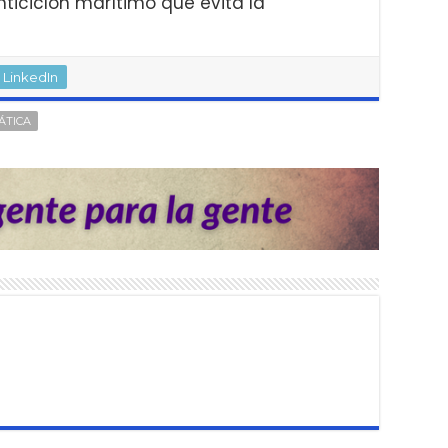
nticiclón marítimo que evita la
LinkedIn
ÁTICA