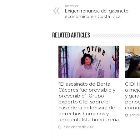
Anterior
Exigen renuncia del gabinete
económico en Costa Rica
Related Articles
“El asesinato de Berta
CIDH 
Cáceres fue previsible y
a mej
prevenible”: Grupo
y gara
experto GIEI sobre el
period
caso de la defensora de
comun
derechos humanos y
9 de d
ambientalista hondureña
13 de enero de 2026