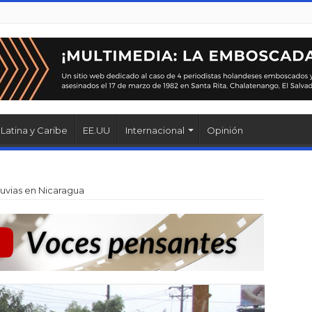
Latina y Caribe
EE.UU
Internacional
Opinión
luvias en Nicaragua