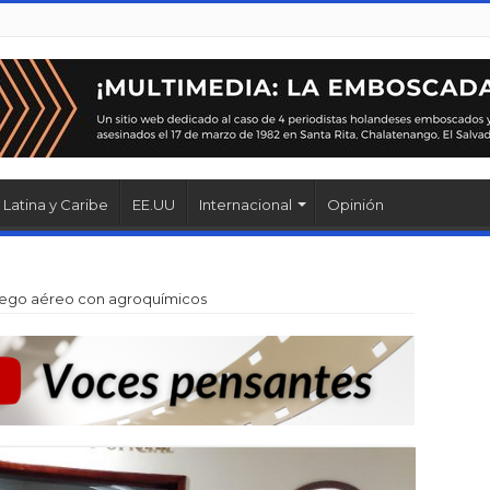
Latina y Caribe
EE.UU
Internacional
Opinión
iego aéreo con agroquímicos