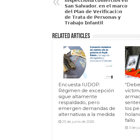
𝗶𝗻𝘀𝗽𝗲𝗰𝗰𝗶𝗼𝗻𝗮 𝗰𝗼𝗺𝗲𝗿𝗰𝗶𝗼𝘀 𝗲𝗻
𝗦𝗮𝗻 𝗦𝗮𝗹𝘃𝗮𝗱𝗼𝗿, 𝗲𝗻 𝗲𝗹 𝗺𝗮𝗿𝗰𝗼
𝗱𝗲𝗹 𝗣𝗹𝗮𝗻 𝗱𝗲 𝗩𝗲𝗿𝗶𝗳𝗶𝗰𝗮𝗰𝗶ó𝗻
𝗱𝗲 𝗧𝗿𝗮𝘁𝗮 𝗱𝗲 𝗣𝗲𝗿𝘀𝗼𝗻𝗮𝘀 𝘆
𝗧𝗿𝗮𝗯𝗮𝗷𝗼 𝗜𝗻𝗳𝗮𝗻𝘁𝗶𝗹
Related Articles
Encuesta IUDOP:
“Debe
Régimen de excepción
víctim
sigue altamente
armad
respaldado, pero
senten
emergen demandas de
los pe
alternativas a la medida
holan
fallo
25 de junio de 2026
3 de j