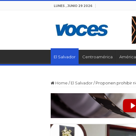
LUNES , JUNIO 29 2026
El Salvador
Centroamérica
América 
Home
/
El Salvador
/
Proponen prohibir r