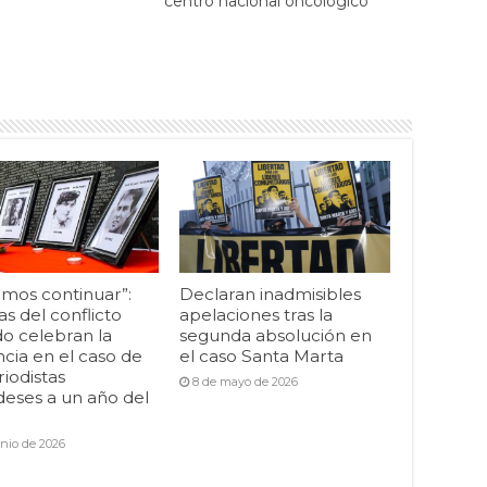
centro nacional oncológico
mos continuar”:
Declaran inadmisibles
as del conflicto
apelaciones tras la
o celebran la
segunda absolución en
cia en el caso de
el caso Santa Marta
riodistas
8 de mayo de 2026
deses a un año del
unio de 2026