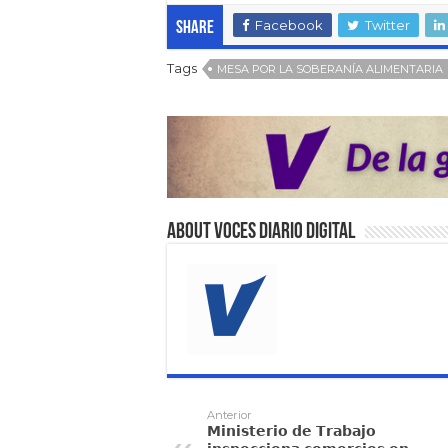
Facebook
Twitter
Share
Tags
MESA POR LA SOBERANÍA ALIMENTARIA
About VOCES Diario digital
Anterior
𝗠𝗶𝗻𝗶𝘀𝘁𝗲𝗿𝗶𝗼 𝗱𝗲 𝗧𝗿𝗮𝗯𝗮𝗷𝗼