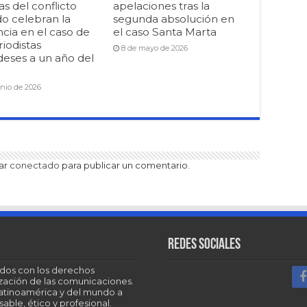
as del conflicto
apelaciones tras la
o celebran la
segunda absolución en
cia en el caso de
el caso Santa Marta
riodistas
8 de mayo de 2026
deses a un año del
unio de 2026
tar
conectado
para publicar un comentario.
Redes sociales
dos con los derechos
tización de las comunicaciones.
Latinoamérica y del mundo a
able, ético y profesional.