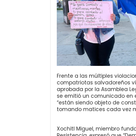
Frente a las múltiples violac
compatriotas salvadoreños vi
aprobada por la Asamblea Legi
se emitió un comunicado en el
“están siendo objeto de const
tomando matices cada vez má
Xochitl Miguel, miembro fund
Resistencia, expresó que “De