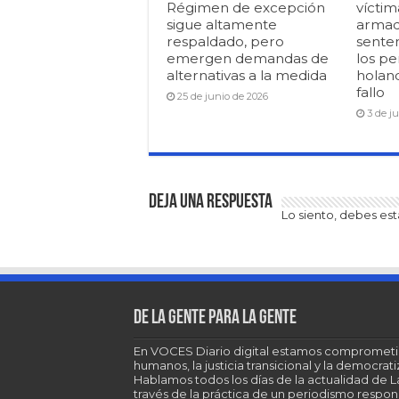
Régimen de excepción
víctim
sigue altamente
armad
respaldado, pero
senten
emergen demandas de
los pe
alternativas a la medida
holan
fallo
25 de junio de 2026
3 de j
Deja una respuesta
Lo siento, debes es
De la gente para la gente
En VOCES Diario digital estamos comprometi
humanos, la justicia transicional y la democra
Hablamos todos los días de la actualidad de 
través de la práctica de un periodismo respons