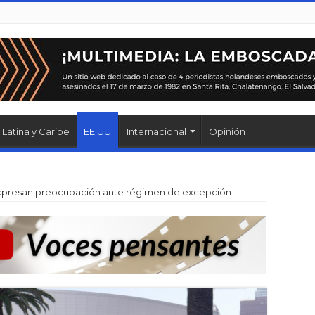
Latina y Caribe
EE.UU
Internacional
Opinión
xpresan preocupación ante régimen de excepción