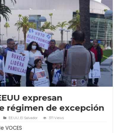
EEUU expresan
e régimen de excepción
EE.UU
,
El Salvador
371 Views
 de VOCES