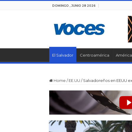
DOMINGO , JUNIO 28 2026
El Salvador
Centroamérica
América 
Home
/
EE.UU
/
Salvadoreños en EEUU e