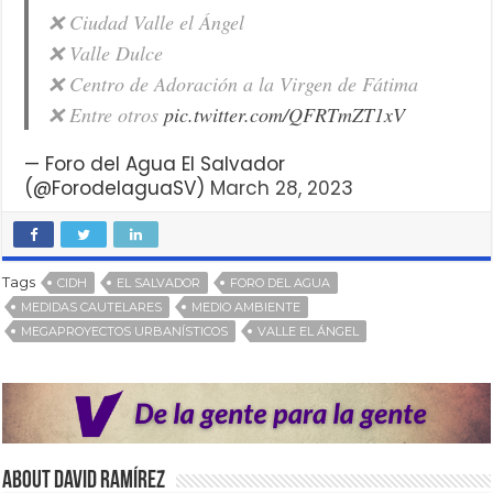
❌ Ciudad Valle el Ángel
❌ Valle Dulce
❌ Centro de Adoración a la Virgen de Fátima
❌ Entre otros
pic.twitter.com/QFRTmZT1xV
— Foro del Agua El Salvador
(@ForodelaguaSV)
March 28, 2023
Tags
CIDH
EL SALVADOR
FORO DEL AGUA
MEDIDAS CAUTELARES
MEDIO AMBIENTE
MEGAPROYECTOS URBANÍSTICOS
VALLE EL ÁNGEL
About David Ramírez