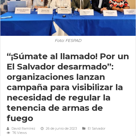
Foto: FESPAD
“¡Súmate al llamado! Por un
El Salvador desarmado”:
organizaciones lanzan
campaña para visibilizar la
necesidad de regular la
tenencia de armas de
fuego
David Ramírez
26 de junio de 2023
El Salvador
76 Views