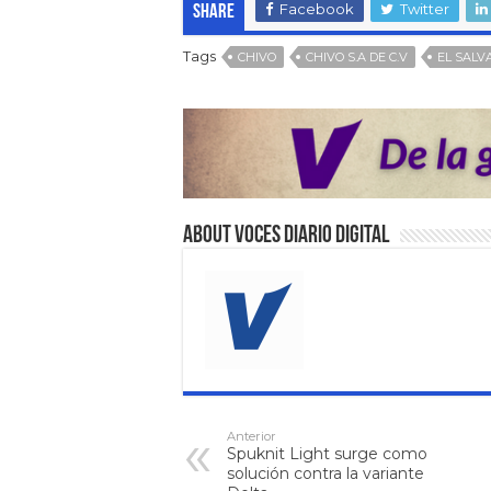
Facebook
Twitter
Share
Tags
CHIVO
CHIVO S.A DE C.V
EL SALV
About VOCES Diario digital
Anterior
Spuknit Light surge como
solución contra la variante