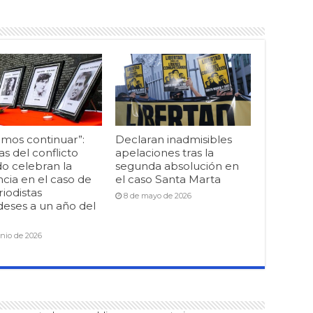
mos continuar”:
Declaran inadmisibles
as del conflicto
apelaciones tras la
o celebran la
segunda absolución en
cia en el caso de
el caso Santa Marta
riodistas
8 de mayo de 2026
deses a un año del
unio de 2026