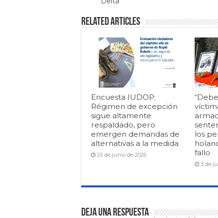
Delta
Related Articles
Encuesta IUDOP:
“Debe
Régimen de excepción
víctim
sigue altamente
armad
respaldado, pero
senten
emergen demandas de
los pe
alternativas a la medida
holan
fallo
25 de junio de 2026
3 de j
Deja una respuesta