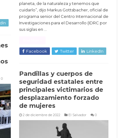
planeta, de la naturaleza y tenemos que
cuidarlo”, dijo Markus Gottsbacher, oficial de
programa senior del Centro Internacional de
dIn
Investigaciones para el Desarrollo (IDRC por
sus siglas en …
Read More »
nes
Facebook
Twitter
LinkedIn
tos
Pandillas y cuerpos de
0
seguridad estatales entre
principales victimarios de
desplazamiento forzado
de mujeres
2 de diciembre de 2022
El Salvador
0