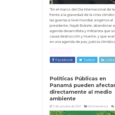
“En el marco del Día Internacional de la
frente a la gravedad de la crisis climátic
las guerras a nivel mundial, exigimos al
presidente, Nayib Bukele, abandonar s
agenda desarrollista y militarista que so
causa destrucción y muerte; y que ava
en una agenda de paz, justicia climátic
Read More »
Facebook
Twitter
Linke
Políticas Públicas en
Panamá pueden afecta
directamente al medio
ambiente
11 de octubre de 2021
Centroamérica