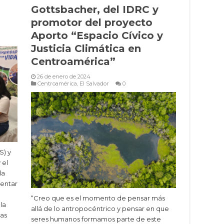
Gottsbacher, del IDRC y
promotor del proyecto
Aporto “Espacio Cívico y
Justicia Climática en
Centroamérica”
26 de enero de 2024
Centroamérica
,
El Salvador
0
S) y
 el
la
mentar
“Creo que es el momento de pensar más
la
allá de lo antropocéntrico y pensar en que
vas
seres humanos formamos parte de este