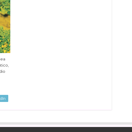
tea
tico,
dio
dIn