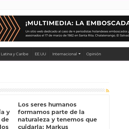
Latina y Caribe
EE.UU
Internacional
Opinión
Los seres humanos
ia y
formamos parte de la
a de
naturaleza y tenemos que
los
cuidarla: Markus