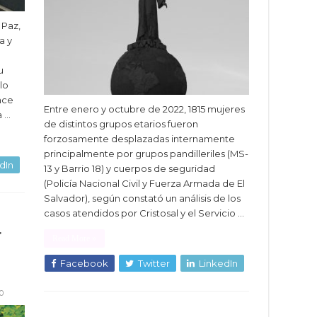
 Paz,
a y
u
lo
nce
Entre enero y octubre de 2022, 1815 mujeres
a …
de distintos grupos etarios fueron
forzosamente desplazadas internamente
principalmente por grupos pandilleriles (MS-
dIn
13 y Barrio 18) y cuerpos de seguridad
(Policía Nacional Civil y Fuerza Armada de El
Salvador), según constató un análisis de los
casos atendidos por Cristosal y el Servicio …
r
Read More »
Facebook
Twitter
LinkedIn
0