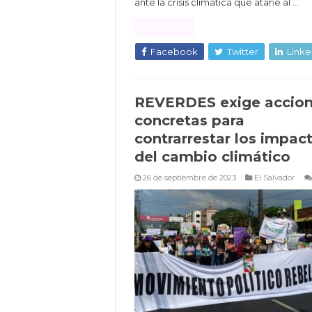
ante la crisis climática que atañe al …
Read More »
Facebook
Twitter
Linke
REVERDES exige accio
concretas para
contrarrestar los impac
del cambio climático
26 de septiembre de 2023
El Salvador