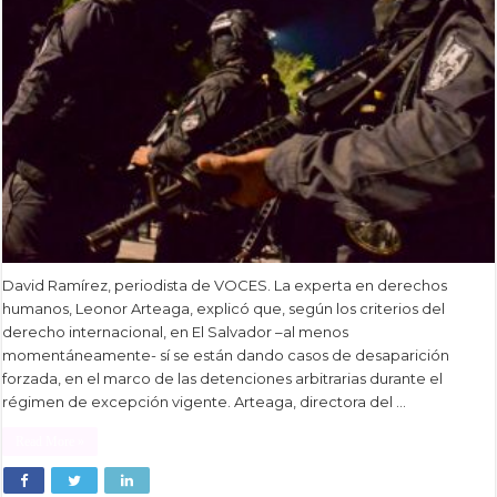
David Ramírez, periodista de VOCES. La experta en derechos
humanos, Leonor Arteaga, explicó que, según los criterios del
derecho internacional, en El Salvador –al menos
momentáneamente- sí se están dando casos de desaparición
forzada, en el marco de las detenciones arbitrarias durante el
régimen de excepción vigente. Arteaga, directora del …
Read More »