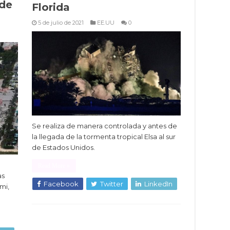
 de
Florida
5 de julio de 2021
EE.UU
0
Se realiza de manera controlada y antes de
la llegada de la tormenta tropical Elsa al sur
de Estados Unidos.
Read More »
as
Facebook
Twitter
LinkedIn
mi,