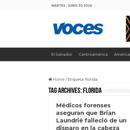
MARTES , JUNIO 30 2026
El Salvador
Centroamérica
América 
Home
/
Etiqueta:
florida
Tag Archives:
florida
Médicos forenses
aseguran que Brian
Laundrié falleció de un
disparo en la cabeza