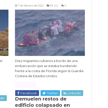
7 de febrero de 2022
EE.UU
0
el
Diez migrantes cubanos a bordo de una
embarcación que se estaba hundiendo
frente a la costa de Florida según la Guardia
Costera de Estados Unidos.
Read More »
Facebook
Twitter
LinkedIn
Demuelen restos de
dIn
edificio colapsado en