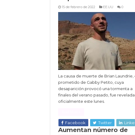
15 de febrero de 2022
EE.UU
0
La causa de muerte de Brian Laundrie, 
prometido de Gabby Petito, cuya
desaparición provocó una tormenta a
finales del verano pasado, fue revelada
oficialmente este lunes.
Read More »
Facebook
Twitter
Linke
Aumentan número de