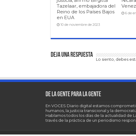
justicia, afirmó Birgitta
Nicar
Tazelaar, embajadora del
Venezu
Reino de los Países Bajos
6 de e
en EUA
10 de noviembre de 2023
Deja una respuesta
Lo siento, debes es
De la gente para la gente
En VOCES Diario digital estamos comprometi
humanos, la justicia transicional y la democra
Hablamos todos los días de la actualidad de 
través de la práctica de un periodismo respons