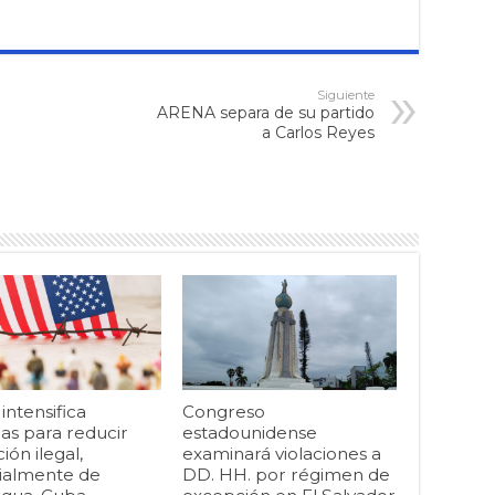
Siguiente
ARENA separa de su partido
a Carlos Reyes
ntensifica
Congreso
as para reducir
estadounidense
ión ilegal,
examinará violaciones a
ialmente de
DD. HH. por régimen de