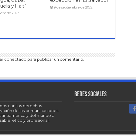
agua, Cuba,
excepción en El Salvador
ela y Haití
9 de septiembre de 2022
nero de 2023
tar
conectado
para publicar un comentario.
Redes sociales
dos con los derechos
tización de las comunicaciones.
Latinoamérica y del mundo a
able, ético y profesional.