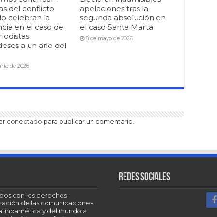
as del conflicto
apelaciones tras la
o celebran la
segunda absolución en
cia en el caso de
el caso Santa Marta
riodistas
8 de mayo de 2026
deses a un año del
unio de 2026
tar
conectado
para publicar un comentario.
Redes sociales
dos con los derechos
tización de las comunicaciones.
Latinoamérica y del mundo a