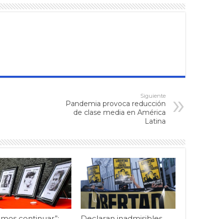
Siguiente
Pandemia provoca reducción
de clase media en América
Latina
mos continuar”:
Declaran inadmisibles