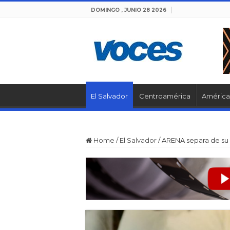
DOMINGO , JUNIO 28 2026
El Salvador
Centroamérica
América 
Home
/
El Salvador
/
ARENA separa de su 