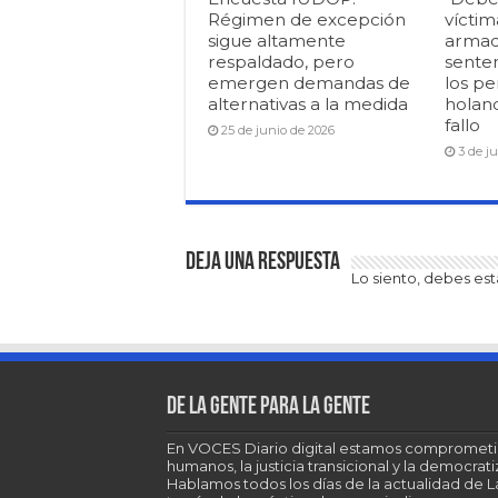
Régimen de excepción
víctim
sigue altamente
armad
respaldado, pero
senten
emergen demandas de
los pe
alternativas a la medida
holan
fallo
25 de junio de 2026
3 de j
Deja una respuesta
Lo siento, debes es
De la gente para la gente
En VOCES Diario digital estamos comprometi
humanos, la justicia transicional y la democra
Hablamos todos los días de la actualidad de 