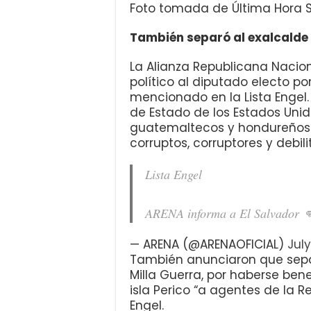
Foto tomada de Última Hora 
También separó al exalcalde 
La Alianza Republicana Nacion
político al diputado electo p
mencionado en la Lista Engel.
de Estado de los Estados Unido
guatemaltecos y hondureños 
corruptos, corruptores y debi
Lista Engel
ARENA informa a El Salvador 
— ARENA (@ARENAOFICIAL)
July
También anunciaron que separ
Milla Guerra, por haberse ben
isla Perico “a agentes de la R
Engel.