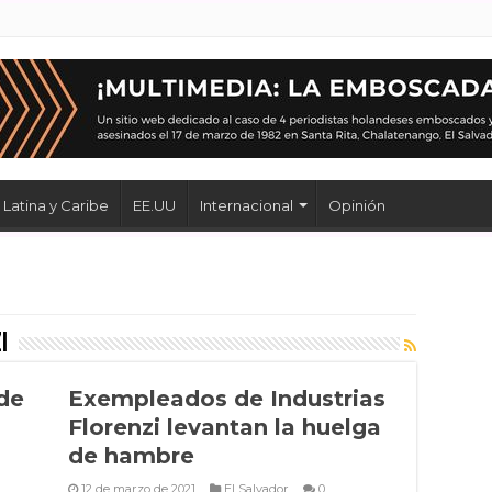
Latina y Caribe
EE.UU
Internacional
Opinión
i
 de
Exempleados de Industrias
Florenzi levantan la huelga
de hambre
12 de marzo de 2021
El Salvador
0