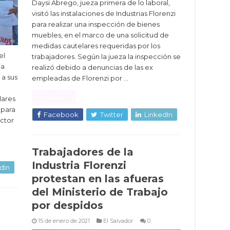
Daysi Abrego, jueza primera de lo laboral,
visitó las instalaciones de Industrias Florenzi
para realizar una inspección de bienes
muebles, en el marco de una solicitud de
medidas cautelares requeridas por los
el
trabajadores. Según la jueza la inspección se
ia
realizó debido a denuncias de las ex
 a sus
empleadas de Florenzi por …
Read More »
lares
 para
Facebook
Twitter
LinkedIn
ector
Trabajadores de la
Industria Florenzi
dIn
protestan en las afueras
del Ministerio de Trabajo
por despidos
15 de enero de 2021
El Salvador
0