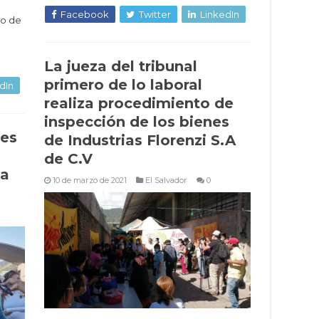
Facebook
Twitter
LinkedIn
ño de
La jueza del tribunal
primero de lo laboral
dIn
realiza procedimiento de
inspección de los bienes
res
de Industrias Florenzi S.A
de C.V
 a
10 de marzo de 2021
El Salvador
0