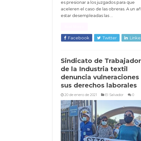
es presionar a los juzgados para que
aceleren el caso de las obreras. A un a
estar desempleadas las …
Read More »
Facebook
Twitter
Linke
Sindicato de Trabajado
de la Industria textil
denuncia vulneraciones
sus derechos laborales
20 de enero de 2021
El Salvador
0