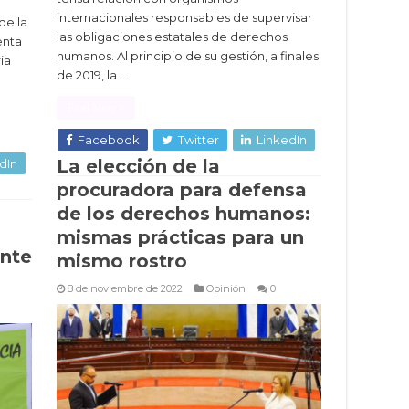
”
internacionales responsables de supervisar
de la
las obligaciones estatales de derechos
enta
humanos. Al principio de su gestión, a finales
ia
de 2019, la …
Read More »
Facebook
Twitter
LinkedIn
La elección de la
dIn
procuradora para defensa
de los derechos humanos:
mismas prácticas para un
nte
mismo rostro
8 de noviembre de 2022
Opinión
0