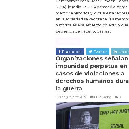
Centroamericana “José Simeón Cañas
(UCA), la radio YSUCA destacó el tema 
memoria histórica y lo que esta repres
en la sociedad salvadoreña. “La memor
histórica es ese esfuerzo colectivo que
debemos de hacer todas las …
Read More »
Facebook
Twitter
Linke
Organizaciones señalan
impunidad perpetua en
casos de violaciones a
derechos humanos dura
la guerra
9 de junio de 2022
El Salvador
0