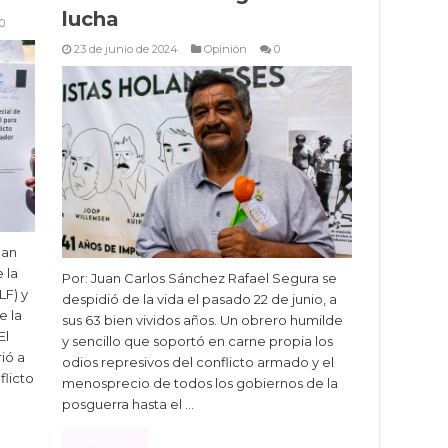
lucha
0
23 de junio de 2024
Opinión
0
uan
 la
Por: Juan Carlos Sánchez Rafael Segura se
LF) y
despidió de la vida el pasado 22 de junio, a
e la
sus 63 bien vividos años. Un obrero humilde
El
y sencillo que soportó en carne propia los
ió a
odios represivos del conflicto armado y el
flicto
menosprecio de todos los gobiernos de la
posguerra hasta el …
Read More »