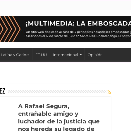
Latina y Caribe
EE.UU
Internacional
Opinión
ez
A Rafael Segura,
entrañable amigo y
luchador de la justicia que
nos hereda su legado de