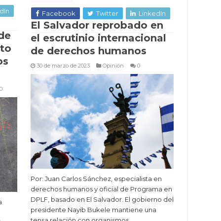
dIn
Facebook
Twitter
LinkedIn
El Salvador reprobado en
de
el escrutinio internacional
nto
de derechos humanos
os
30 de marzo de 2023
Opinión
0
0
Por: Juan Carlos Sánchez, especialista en
derechos humanos y oficial de Programa en
DPLF, basado en El Salvador. El gobierno del
a
presidente Nayib Bukele mantiene una
tensa relación con organismos