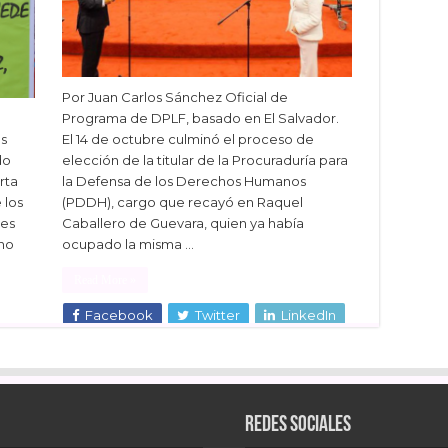
Por Juan Carlos Sánchez Oficial de
Programa de DPLF, basado en El Salvador.
s
El 14 de octubre culminó el proceso de
do
elección de la titular de la Procuraduría para
rta
la Defensa de los Derechos Humanos
 los
(PDDH), cargo que recayó en Raquel
nes
Caballero de Guevara, quien ya había
 no
ocupado la misma …
Read More »
Facebook
Twitter
LinkedIn
dIn
Redes sociales